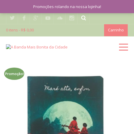
Promoções rolando na nossa lojinha!
0 itens -
R$ 0,00
Carrinho
Promoção!