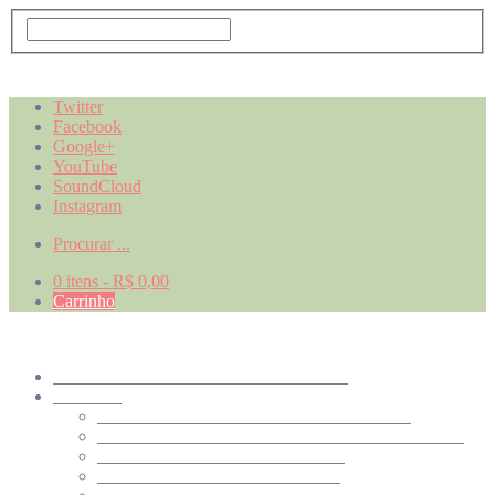
Twitter
Facebook
Google+
YouTube
SoundCloud
Instagram
Procurar ...
0 itens -
R$ 0,00
Carrinho
A BANDA MAIS BONITA DA CIDADE
DISCOS
O FUTURO JÁ ESTÁ ACONTECENDO
DE CIMA DO MUNDO EU VI O TEMPO (2017)
AO VIVO NO CINE JÓIA (2016)
O MAIS FELIZ DA VIDA (2013)