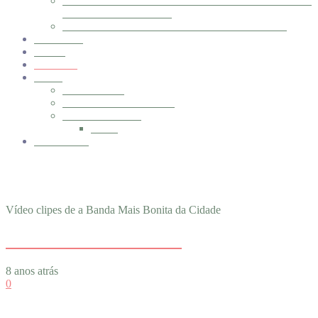
CANÇÕES QUE VÃO MORRER NO AR (2012) –
VINIL COMPACTO 7″
A BANDA MAIS BONITA DA CIDADE (2011)
AGENDA
BLOG
VÍDEOS
LOJA
CARRINHO
FINALIZAR COMPRA
MINHA CONTA
SAIR
CONTATO
CLIPES
Vídeo clipes de a Banda Mais Bonita da Cidade
TROVOA (ACÚSTICA)
8 anos atrás
0