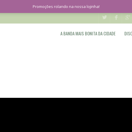
Promoções rolando na nossa lojinha!
A BANDA MAIS BONITA DA CIDADE
DIS